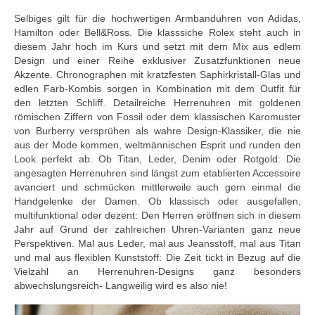
Selbiges gilt für die hochwertigen Armbanduhren von Adidas,
Hamilton oder Bell&Ross. Die klasssiche Rolex steht auch in
diesem Jahr hoch im Kurs und setzt mit dem Mix aus edlem
Design und einer Reihe exklusiver Zusatzfunktionen neue
Akzente. Chronographen mit kratzfesten Saphirkristall-Glas und
edlen Farb-Kombis sorgen in Kombination mit dem Outfit für
den letzten Schliff. Detailreiche Herrenuhren mit goldenen
römischen Ziffern von Fossil oder dem klassischen Karomuster
von Burberry versprühen als wahre Design-Klassiker, die nie
aus der Mode kommen, weltmännischen Esprit und runden den
Look perfekt ab. Ob Titan, Leder, Denim oder Rotgold: Die
angesagten Herrenuhren sind längst zum etablierten Accessoire
avanciert und schmücken mittlerweile auch gern einmal die
Handgelenke der Damen. Ob klassisch oder ausgefallen,
multifunktional oder dezent: Den Herren eröffnen sich in diesem
Jahr auf Grund der zahlreichen Uhren-Varianten ganz neue
Perspektiven. Mal aus Leder, mal aus Jeansstoff, mal aus Titan
und mal aus flexiblen Kunststoff: Die Zeit tickt in Bezug auf die
Vielzahl an Herrenuhren-Designs ganz besonders
abwechslungsreich- Langweilig wird es also nie!